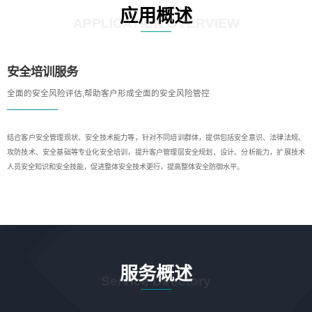
应用概述
APPLICATION OVERVIEW
安全培训服务
全面的安全风险评估,帮助客户形成全面的安全风险管控
结合客户安全管理现状、安全技术能力等，针对不同培训群体，提供包括安全意识、法律法规、
攻防技术、安全基础等专业化安全培训，提升客户管理层安全规划、设计、分析能力，扩展技术
人员安全知识和安全技能，促进整体安全技术更行，提高整体安全防御水平。
服务概述
Service Directory