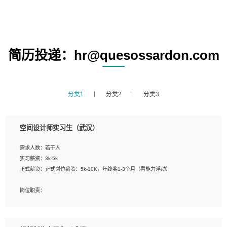
简历投递：hr@quesossardon.com
分类1
分类2
分类3
空间设计师实习生（武汉）
需求人数：若干人
实习薪资：3k-5k
正式薪资：正式岗位薪资：5k-10K，年终奖1-3个月（看能力浮动）
岗位职责：
1、 沟通客户需求，分析其实施的可行性，辅助项目经理完成展示策划、设计；
2、 把握设计时间节点，控制设计进度，完成展示设计任务；
3、配合平面设计师完成项目最终的整体汇报方案；参与项目例会，项目完工总结报