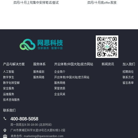
四月/十月上旬集中安排笔试/面试
四月/十月底offer发放
产品与解决方案
服务体系
开云体育(中国大陆)官方网站
新闻资讯
加入我们
人工智能
服务级别
企业简介
招聘岗位
数字孪生
服务网络
开云体育(中国大陆)官方网站
联系方式
数字化转型解
服务网络
留言表单
安全服务
荣誉资质
运维服务
企业风采
技术咨询服务
联系我们
400-808-5058
周一到周五9:30-18:00 (北京时间）
广州市黄埔区科学大道18号芯大厦B2栋1-2层
商务合作: marketing@quesossardon.com