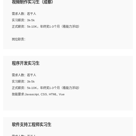
视频制作实习生（成都）
告，设计项目文件管理和资料库维护；
4、 创新设计表现形式，优化流程、提高设计工作效率；
需求人数：若干人
5、 设计内容包括但不限于：展厅/博物馆/展馆的规划与空间设计，人机界面设计，
实习薪资：3k-5k
标志及吉祥物设计，效果图后期处理等。
正式薪资：5k-10K，年终奖1-3个月（看能力浮动）
岗位要求：
岗位职责：
1、艺术设计类相关专业；
1、各类企业宣传片视频的剪辑和片头片尾包装；
2、热爱展览展示设计工作，熟悉行业动向，设计专业知识和产品专业知识；
2、广告片的后期剪辑与整体特效合成；
3、具有良好的人际沟通、准确判断客户需求并执行的能力、较强的团队合作能力和
3、特效及动画制作并了解后期合成软件。
服务意识。
程序开发实习生
岗位要求：
需求人数：若干人
1、热爱影视，责任心强，有强烈的兴趣和后期制作的主观能动性；
实习薪资：3k-5k
2、熟练使用After Effect、Photo Shop、熟练掌握视频剪辑和特效包装软件；
正式薪资：5k-10K，年终奖1-3个月（看能力浮动）
3、能对影片后期进行整体调色控制，具备一定审美感；
技能要求:Javascript, CSS, HTML, Vue
4、在剪辑上会思考，有一定编导思维；
5、踏实， 勤奋，愿意在工作中不断学习，提高自我；
工作职责：
6、能与同事友好相处。
1. 负责公司的前端项目的开发;
2. 负责公司已有项目的维护及迭代;
软件支持工程师实习生
工作要求: