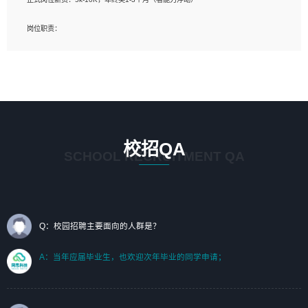
岗位要求：
岗位职责：
1、艺术设计类相关专业；（其中需求分析顾问不限专业）
1、完成主要工作：项目解决方案策划与编写，项目投标方案编写、项目申报方案编
2、热爱展览展示设计工作，熟悉行业动向，设计专业知识和产品专业知识；
写；
3、具有良好的人际沟通、准确判断客户需求并执行的能力、较强的团队合作能力和
2、人才队伍建设：完善SPL人才沉淀，积聚力量，为公司各省项目打单提供全面支
服务意识。
撑。
任职要求：
1. 熟悉 Javascript, CSS, HTML, Vue, Git;
校招QA
2. 熟悉 前端常用框架, 能独立完成设计给予的 UI 效果;
SCHOOL RECRUITMENT QA
3. 有良好的代码习惯, 低级错误出现频率低;
4. 具备优秀的沟通和协调能力，能承受比较大的工作压力;
5. 自我驱动力强, 能自主学习新知识新技术, 并具有较强的自学能力;
6. 了解前端设计及后端开发, 可快速和同事对接工作;
7. 了解或熟悉 WebGL 及相关框架优先。
Q：校园招聘主要面向的人群是？
（岗位人员专职于行业应用解决方案、项目申报方案、投标方案的策划编写）
A：当年应届毕业生，也欢迎次年毕业的同学申请；