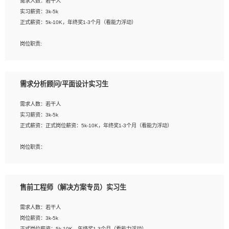
需求人数：若干人
1. 熟悉 Javascript, CSS, HTML, Vue, Git;
实习薪资：3k-5k
2. 熟悉前端常用框架, 能独立完成设计给予的 UI 效果;
正式薪资：5k-10K，年终奖1-3个月（看能力浮动）
3. 有良好的代码习惯, 低级错误出现频率低;
4. 具备优秀的沟通和协调能力，能承受比较大的工作压力;
岗位职责:
5. 自我驱动力强, 能自主学习新知识新技术, 并具有较强的自学能力;
1. 为企业客户提供软件技术服务。包括安装、升级、配置、调优、故障诊断等工
6. 了解前端设计及后端开发, 可快速和同事对接工作;
作；
7. 了解或熟悉 WebGL 及相关框架优先。
2. 在此基础上，并能为客户提供客户化技术支持方案，提升软件使用效率与价值。
需求分析顾问/平面设计实习生
任职要求:
需求人数：若干人
1. 计算机专业相关背景；
实习薪资：3k-5k
2. 自我学习和动手能力强，对操作系统、数据库有一定基础和兴趣；
正式薪资：正式岗位薪资：5k-10K，年终奖1-3个月（看能力浮动）
3.沟通能力强、有基础客户服务意识。
岗位职责：
1、 沟通客户需求，分析其实施的可行性，辅助项目经理完成展示策划、设计；
2、 把握设计时间节点，控制设计进度，完成展示设计任务；
3、配合平面设计师完成项目最终的整体汇报方案；参与项目例会，项目完工总结报
售前工程师（解决方案专员）实习生
告，设计项目文件管理和资料库维护；
4、 创新设计表现形式，优化流程、提高设计工作效率；
需求人数：若干人
5、 设计内容包括但不限于：展厅/博物馆/展馆的规划与空间设计，人机界面设计，
岗位薪资：3k-5k
标志及吉祥物设计，效果图后期处理等。
正式岗位薪资：5k-10K，年终奖1-3个月（看能力浮动）