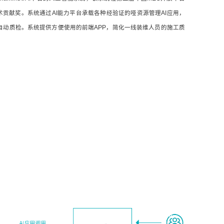
佳技术贡献奖。系统通过AI能力平台承载各种经验证的哑资源管理AI应用，
自动质检。系统提供方便使用的前端APP，简化一线装维人员的施工质