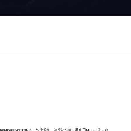
AlphaMind®AI平台的人工智能系统，该系统在第二届中国MEC开放平台