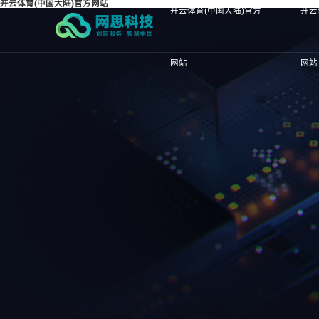
开云体育(中国大陆)官方网站
开云体育(中国大陆)官方
开云
网站
网站