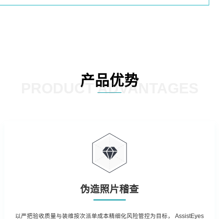
产品优势
PRODUCT ADVANTAGES
伪造照片稽查
以严把验收质量与装维按次派单成本精细化风险管控为目标， AssistEyes