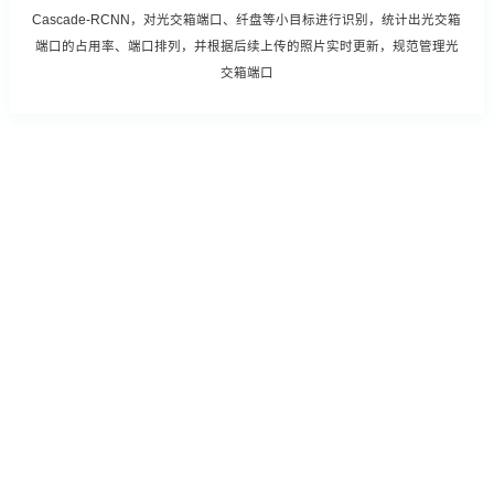
Cascade-RCNN，对光交箱端口、纤盘等小目标进行识别，统计出光交箱
端口的占用率、端口排列，并根据后续上传的照片实时更新，规范管理光
交箱端口
实现哑资源自动盘查