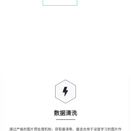
数据清洗
通过严格的图片预处理机制，获取最清晰、最适合用于深度学习的图片作