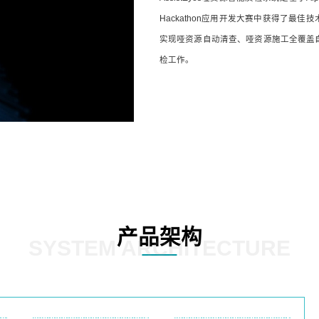
Hackathon应用开发大赛中获得了最
实现哑资源自动清查、哑资源施工全覆盖
检工作。
产品架构
SYSTEM ARCHITECTURE