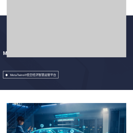
MetaTwins®低空经济智慧运管平台
MetaTwins®低空经济智慧运管平台