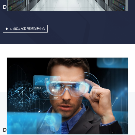
DT解决方案-智慧数据中心
DT解决方案-智慧数据中心
DT解决方案-用户体验中心