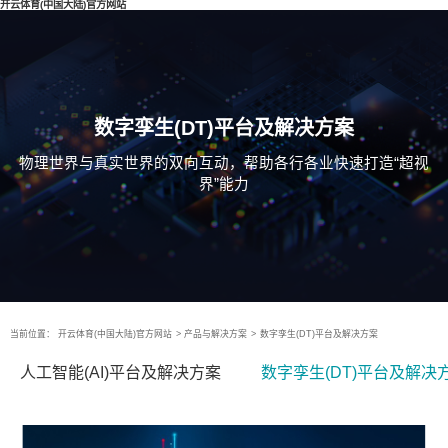
开云体育(中国大陆)官方网站
数字孪生(DT)平台及解决方案
物理世界与真实世界的双向互动，帮助各行各业快速打造“超视
界”能力
当前位置：
开云体育(中国大陆)官方网站
>
产品与解决方案
>
数字孪生(DT)平台及解决方案
人工智能(AI)平台及解决方案
数字孪生(DT)平台及解决