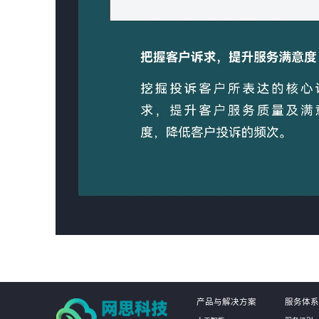
产品与解决方案
服务体系