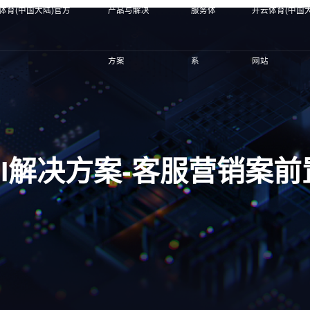
体育(中国大陆)官方
产品与解决
服务体
开云体育(中国
方案
系
网站
AI解决方案-客服营销案前