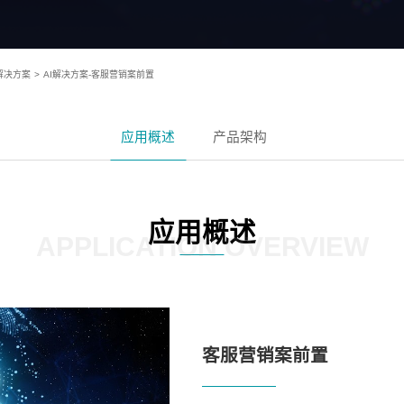
解决方案
>
AI解决方案-客服营销案前置
应用概述
产品架构
应用概述
APPLICATION OVERVIEW
客服营销案前置