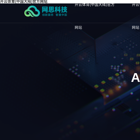
开云体育(中国大陆)官方网站
开云体育(中国大陆)官方
开云
网站
网站