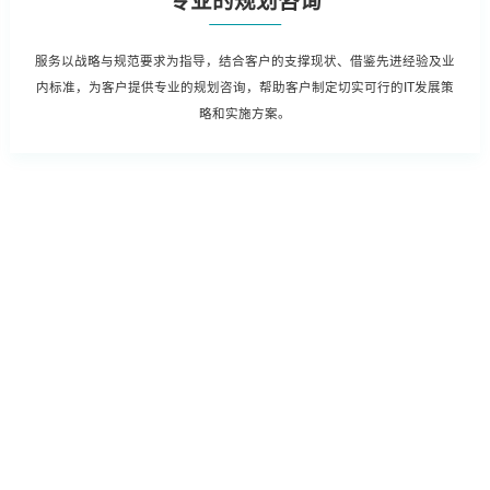
专业的规划咨询
服务以战略与规范要求为指导，结合客户的支撑现状、借鉴先进经验及业
内标准，为客户提供专业的规划咨询，帮助客户制定切实可行的IT发展策
略和实施方案。