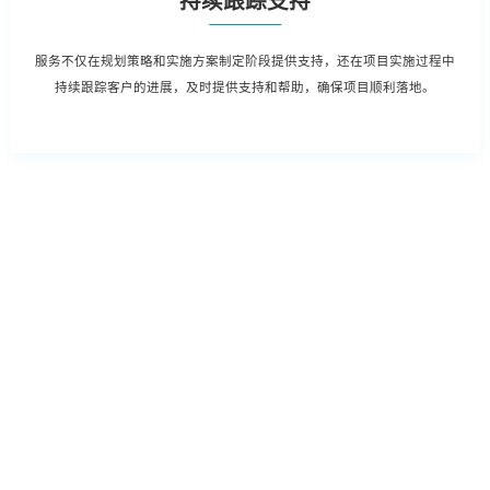
持续跟踪支持
服务不仅在规划策略和实施方案制定阶段提供支持，还在项目实施过程中
持续跟踪客户的进展，及时提供支持和帮助，确保项目顺利落地。