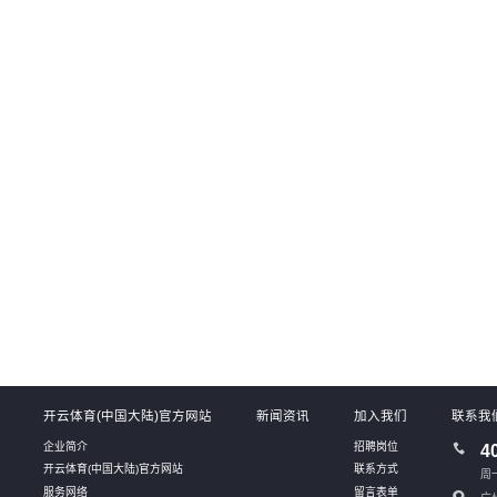
实
网思科技的服务不仅提供IT咨询，还能执行和监控策略实施的过
程，并在必要时对策略和方案进行调整，以确保长期的落实和卓越
的结果。
02
开云体育(中国大陆)官方网站
新闻资讯
加入我们
联系我
企业简介
招聘岗位
4
开云体育(中国大陆)官方网站
联系方式
周一
服务网络
留言表单