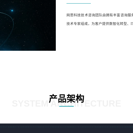
网思科技技术咨询团队由拥有丰富咨询服
技术专家组成，为客户提供数智化转型、I
产品架构
SYSTEM ARCHITECTURE