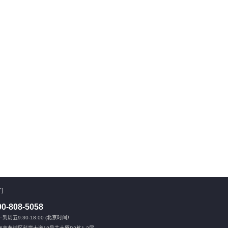
IT咨询服务不仅仅是提供策略和方案，更重要的是要为实施提供具
体的落地举措和工作计划。网思科技的服务能够将IT发展策略和方
案落地，提供具体的实施计划、流程和步骤，帮助客户更好地规划
IT改造管理方式。
03
们
00-808-5058
到周五9:30-18:00 (北京时间）