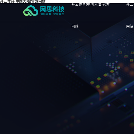
开云体育(中国大陆)官方网站
开云体育(中国大陆)官方
开云
网站
网站