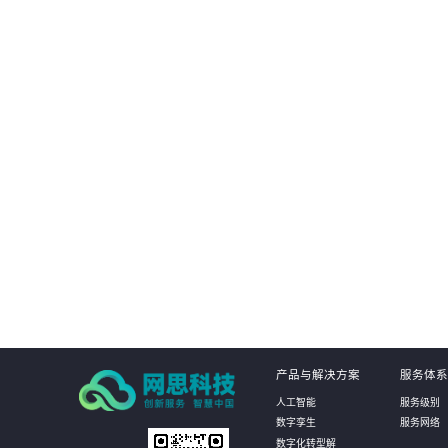
通过定制化的咨询服务，制定符合客户实际情况的IT发展策略和
施方案，为客户提供更有效的IT解决方案。
01
产品与解决方案
服务体系
人工智能
服务级别
数字孪生
服务网络
数字化转型解