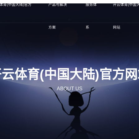
体育(中国大陆)官方
产品与解决
服务体
开云体育(中国
方案
系
网站
开云体育(中国大陆)官方网
ABOUT US