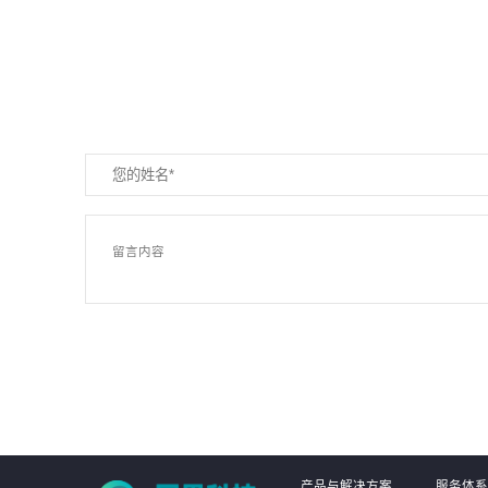
产品与解决方案
服务体系