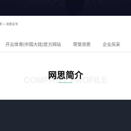
质
>
资质证书
开云体育(中国大陆)官方网站
荣誉资质
企业风采
网思简介
COMPANY PROFILE