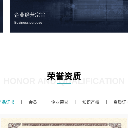
企业经营宗旨
Business purpose
荣誉资质
HONOR AND QUALIFICATION
产品证书
会员
企业荣誉
知识产权
资质证