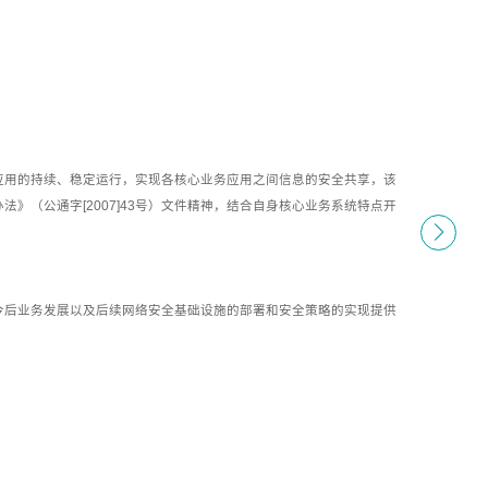
应用的持续、稳定运行，实现各核心业务应用之间信息的安全共享，该
》（公通字[2007]43号）文件精神，结合自身核心业务系统特点开
。
今后业务发展以及后续网络安全基础设施的部署和安全策略的实现提供