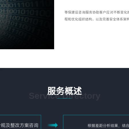
等保建设咨询服务协助客户应对不断变化
程和优化组织结构，以及完善安全体系架
服务概述
Service Directory