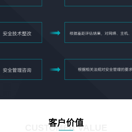
客户价值
CUSTOMER VALUE