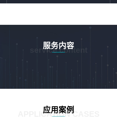
服务内容
service content
应用案例
APPLICATION CASES