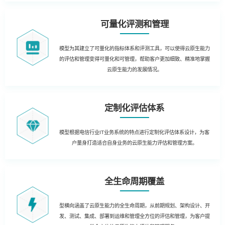
可量化评测和管理
模型为其建立了可量化的指标体系和评测工具，可以使得云原生能力
的评估和管理变得可量化和可管理，帮助客户更加细致、精准地掌握
云原生能力的发展情况。
定制化评估体系
模型根据电信行业IT业务系统的特点进行定制化评估体系设计，为客
户量身打造适合自身业务的云原生能力评估和管理方案。
全生命周期覆盖
型横向涵盖了云原生能力的全生命周期，从前期规划、架构设计、开
发、测试、集成、部署到运维和管理全方位的评估和管理，为客户提