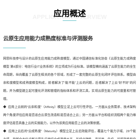
应用概述
APPLICATION OVERVIEW
云原生应用能力成熟度标准与评测服务
网思科技参与设计的云原生应用能力成熟度模型，通过中国通信标准化协会《云原生能力成熟度
模型 第4部分：电信行业IT业务系统》的立项成为行业标准。该模型横向涵盖了云原生能力的全生
命周期，纵向覆盖了云原生相关的各个领域，形成了一套完整的云原生化闭环评估体系。模型由
亲和度模型和成熟度模型构成，前者解决了“能不能”上云的问题，后者解决了上云“好不好”的问
题，并为模型建立起可量化评测和管理的指标体系和评测工具，实现云原生能力的可度量和可管
理。
◆ 应用上云前的“云亲和度”（Affinity）模型立足上云可行性评估，一方面从业务需求、技术架构
两个角度评估应用是否适合云原生改造和是否适合上云；另一方面从平台和组织流程两个能力维
度评估是否具备上云的实施能力，以作为该类应用能否上云的决策依据。
◆ 应用上云后的“云成熟度”（Maturity）模型立足上云后效能评估，覆盖七个能力子域、28个能